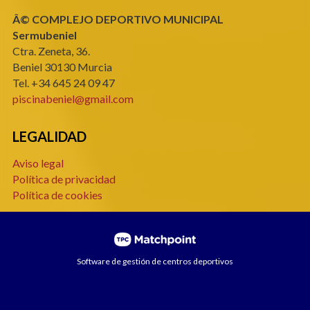
Â© COMPLEJO DEPORTIVO MUNICIPAL
Sermubeniel
Ctra. Zeneta, 36.
Beniel 30130 Murcia
Tel. +34 645 24 09 47
piscinabeniel@gmail.com
LEGALIDAD
Aviso legal
Política de privacidad
Política de cookies
Software de gestión de centros deportivos
Las cookies de este sitio web se usan para personalizar el
contenido y los anuncios, ofrecer funciones de redes