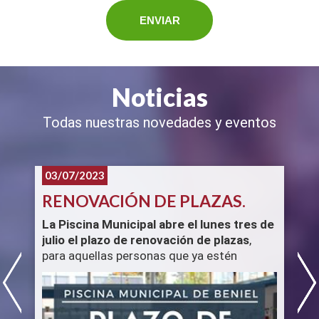
Noticias
Todas nuestras novedades y eventos
03/07/2023
RENOVACIÓN DE PLAZAS.
La Piscina Municipal abre el lunes tres de
T
julio el plazo de renovación de plazas
,
l
para aquellas personas que ya estén
T
inscritas en las actividades. Todas las
i
renovaciones del primer trimestre
d
(octubre-diciembre) pueden añadir al
paquete el mes de septiembre por solo