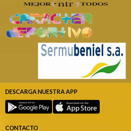
tareas de mantenimiento que garanticen la
salubridad de las instalaciones.
El plazo para altas nuevas de cara a la
temporada deportiva 2023/2024 se abre
el 10 de julio.
Aquellas personas que estén
inscritas en las actividades de la Piscina
Municipal y no realicen la renovación podrán
optar de forma posterior a una nueva, pero
dependerán de que haya o no
disponibilidad.
Información de interés – El Ayuntamiento
desarrolla por segundo año actividades
gratuitas para el cuidado de menores
DESCARGA NUESTRA APP
CONTACTO